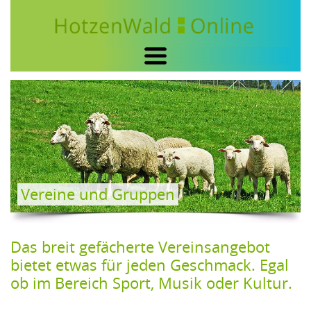
HOME
DER HOTZENWALD
TOURISMUS
FREIZEIT
AUSFLUGSZIELE
Vereine und Gruppen
IN DER UMGEBUNG
WANDERN & NORDIC-WALKING
Das breit gefächerte Vereinsangebot 
KINO, KUNST& KULTUR
bietet etwas für jeden Geschmack. Egal 
VEREINE
ob im Bereich Sport, Musik oder Kultur.
SPORT